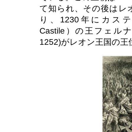
て知られ、その後はレ
1230
り、
年にカステ
Castile
）の王フェル
1252)
がレオン王国の王