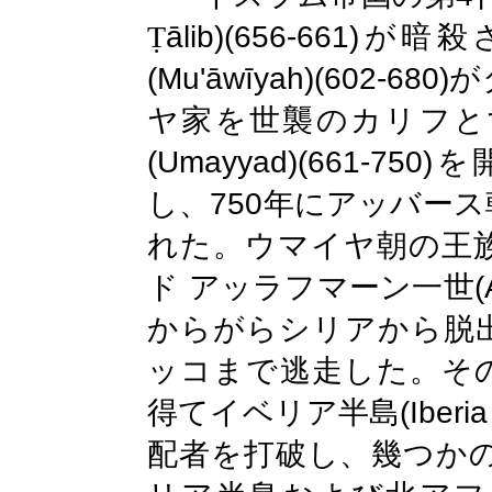
ālib)(656-661)
Ṭ
が暗殺
(Mu'āwīyah)(602-680)
が
ヤ家を世襲のカリフと
(Umayyad)(661-750)
を
750
し、
年にアッバース
れた。ウマイヤ朝の王
(
ド
アッラフマーン一世
からがらシリアから脱
ッコまで逃走した。そ
(Iberi
得てイベリア半島
配者を打破し、幾つか