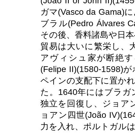
(João II or John II)(145
(Vasco da Gama)
ガマ
に
(Pedro Álvares C
ブラル
その後、香料諸島や日本
貿易は大いに繁栄し、
アヴィシュ家が断絶す
(Felipe II)(1580-1598)
が
ペインの支配下に置かれ
1640
た。
年にはブラガ
独立を回復し、ジョア
(João IV)(16
ョアン四世
力を入れ、ポルトガル