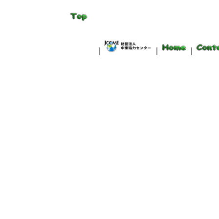
｜
｜
｜