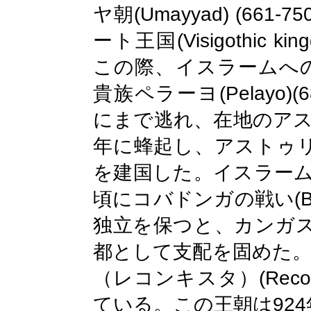
(Umayyad) (661-750
ヤ朝
(Visigothic ki
ート王国
この際、イスラームへ
(Pelayo)(
貴族ペラーヨ
にまで逃れ、在地のア
年に蜂起し、アストゥ
を建国した。イスラー
(
頃にコバドンガの戦い
独立を保つと、カンガ
都として支配を固めた
(Reco
（
レコンキスタ）
924
ている。この王朝は