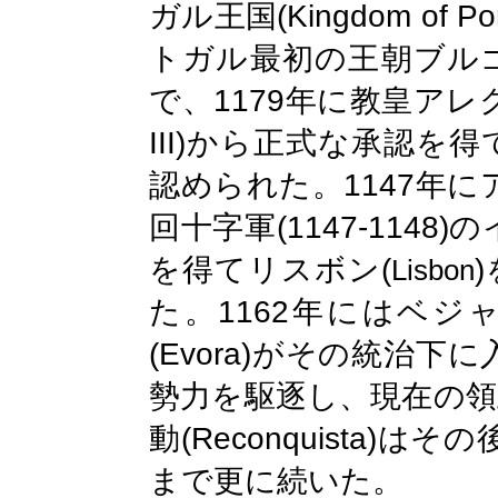
(Kingdom of Por
ガル王国
トガル最初の王朝ブル
1179
で、
年に教皇アレ
III)
から正式な承認を得
1147
認められた。
年に
(1147-1148)
回十字軍
の
(
)
を得てリスボン
Lisbon
1162
た。
年にはベジ
(
Evora
)
がその統治下に
勢力を駆逐し、現在の領
(Reconquista)
動
はその
まで更に続いた。