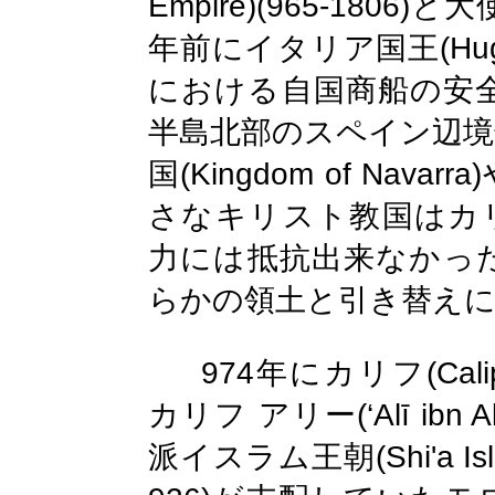
Empire)(965-1806)
と大
(Hu
年前にイタリア国王
における
自国
商船の安
半島北部の
スペイン辺境
(Kingdom of Navarra)
国
さなキリスト教国はカ
力には抵抗出来なかっ
らかの領土と引き替え
974
(
Cal
年にカリフ
(‘Alī ibn 
カリフ
アリー
(Shi'a Is
派イスラム王朝