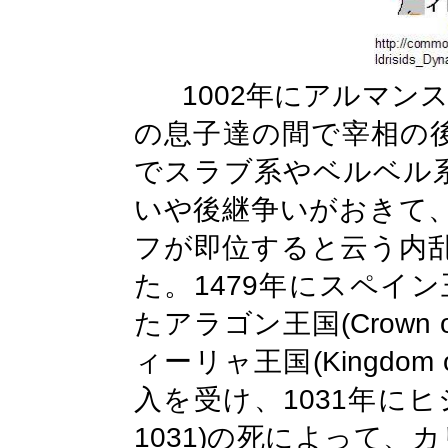
1002
年にアルマン
の息子達の間で宰相の
でスラブ系やベルベル
いや後継争いがおきて
フが即位すると云う内
1479
た。
年にスペイン
(Crown 
たアラゴン王国
(Kingdom o
ィーリャ王国
1031
入を受け、
年にヒ
1031)
の死によって、カ