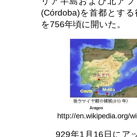
リア半島および北アフ
(
Córdoba
)
を首都とする
756
を
年頃に開いた。
http://en.wikipedia.org
929
1
16
年
月
日にア