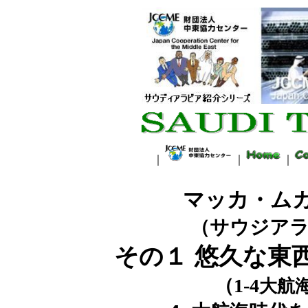
｜
｜
｜
マッカ・ム
（サウジアラ
その１
悠久な東
（
1-4
大航