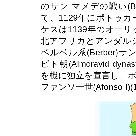
(B
のサン
マメデの戦い
1129
て、
年にポトゥカ
1139
ケスは
年のオーリ
北アフリカとアンダル
(Berber)
ベルベル系
サ
(Almoravid dynas
ビト朝
を機に独立を宣言し、
(Afonso I)
ファンソ一世