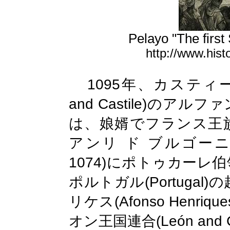
Pelayo "The firs
http://www.hist
1095
年、カスティ
and Castile
)
のアルファ
は、娘婿でフランス王
アンリ
ド
ブルゴー
1074)
にポトゥカーレ伯
(Portugal)
ポルトガル
の
(Afonso Henrique
リケス
(
León and C
オン王国連合