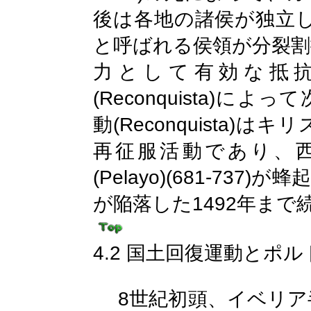
後は各地の諸侯が独立
と呼ばれる侯領が分裂割
力として有効な抵
(Reconquista)
によって
(Reconquista)
動
はキリ
再征服活動であり、
(Pelayo)(681-737)
が蜂
1492
が陥落した
年まで
4.2
国土回復運動とポル
8
世紀初頭、イベリア