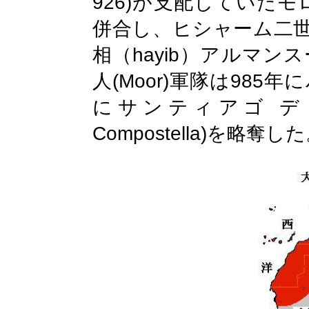
926)
が支配していたモ
併合し、ヒシャーム二
hayib
相（
）アルマンス
(Moor)
985
人
軍隊は
年に
にサンティアゴ
デ
Compostella)
を略奪した